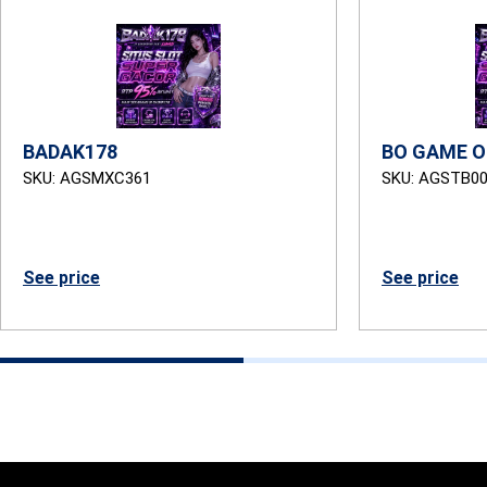
BADAK178
BO GAME O
SKU: AGSMXC361
SKU: AGSTB0
See price
See price