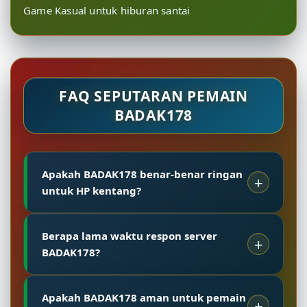
Game Kasual untuk hiburan santai
FAQ SEPUTARAN PEMAIN
BADAK178
Apakah BADAK178 benar-benar ringan
untuk HP kentang?
Ya. Berkat teknologi PWA dan desain UI hemat
Berapa lama waktu respon server
resource, BADAK178 berjalan mulus di
BADAK178?
perangkat Android dengan RAM 2GB ke atas,
serta iPhone 6s ke atas. Ada mode "Akses
Rata-rata response time server kami 28 ms
Ringan" yang bisa diaktifkan untuk menghemat
Apakah BADAK178 aman untuk pemain
untuk wilayah Indonesia barat dan tengah,