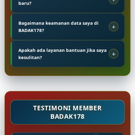
kuota dan performa.
baru?
berdasarkan monitoring 30 hari terakhir.
Stabilitas ini dijaga oleh sistem load balancing
Cukup aman, apalagi buat pemula. Selain
dan CDN.
Bagaimana keamanan data saya di
sistemnya jelas, ada juga perlindungan dari
BADAK178?
sertifikasi yang mereka punya. Jadi pemain baru
nggak perlu takut soal keamanan data atau
Semua data dienkripsi dengan SSL 256-bit.
kemenangan.
Apakah ada layanan bantuan jika saya
Kami tidak pernah membagikan data pengguna
kesulitan?
ke pihak ketiga tanpa izin, sesuai kebijakan
privasi yang bisa dibaca langsung di situs.
Tentu. Tim dukungan online 24 jam siap melalui
live chat, dengan rata-rata waktu tanggap di
bawah 3 menit. Bisa juga melalui WhatsApp
dan email resmi.
TESTIMONI MEMBER
BADAK178