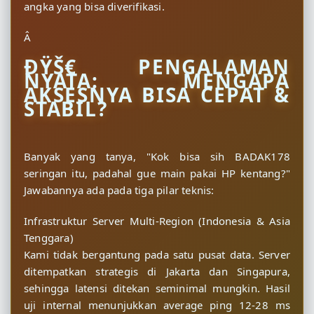
angka yang bisa diverifikasi.
Â
ÐŸŠ€ PENGALAMAN
NYATA: MENGAPA
AKSESNYA BISA CEPAT &
STABIL?
Banyak yang tanya, "Kok bisa sih BADAK178
seringan itu, padahal gue main pakai HP kentang?"
Jawabannya ada pada tiga pilar teknis:
Infrastruktur Server Multi-Region (Indonesia & Asia
Tenggara)
Kami tidak bergantung pada satu pusat data. Server
ditempatkan strategis di Jakarta dan Singapura,
sehingga latensi ditekan seminimal mungkin. Hasil
uji internal menunjukkan average ping 12-28 ms