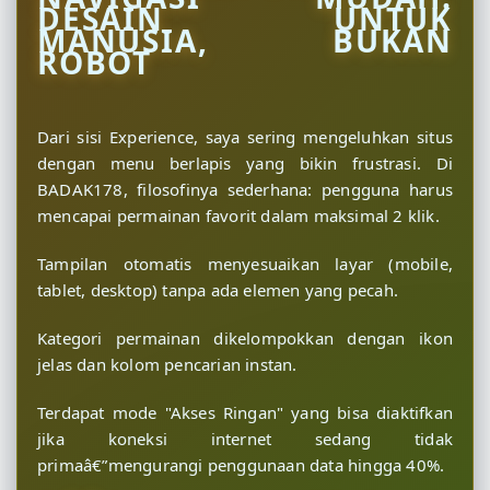
DESAIN UNTUK
MANUSIA, BUKAN
ROBOT
Dari sisi Experience, saya sering mengeluhkan situs
dengan menu berlapis yang bikin frustrasi. Di
BADAK178, filosofinya sederhana: pengguna harus
mencapai permainan favorit dalam maksimal 2 klik.
Tampilan otomatis menyesuaikan layar (mobile,
tablet, desktop) tanpa ada elemen yang pecah.
Kategori permainan dikelompokkan dengan ikon
jelas dan kolom pencarian instan.
Terdapat mode "Akses Ringan" yang bisa diaktifkan
jika koneksi internet sedang tidak
primaâ€”mengurangi penggunaan data hingga 40%.